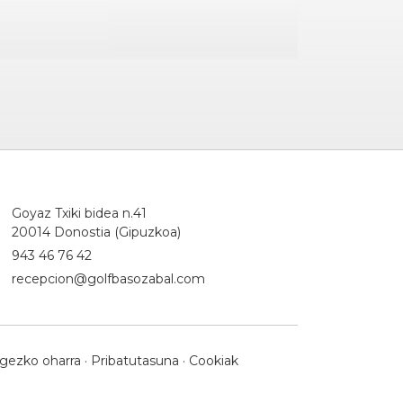
Goyaz Txiki bidea n.41
20014 Donostia (Gipuzkoa)
943 46 76 42
recepcion@golfbasozabal.com
gezko oharra
·
Pribatutasuna
·
Cookiak