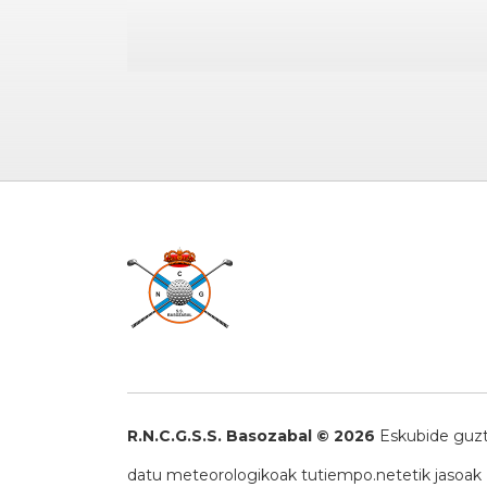
R.N.C.G.S.S. Basozabal © 2026
Eskubide guzt
datu meteorologikoak
tutiempo.net
etik jasoak