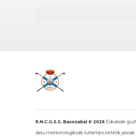
R.N.C.G.S.S. Basozabal © 2026
Eskubide guzt
datu meteorologikoak
tutiempo.net
etik jasoak