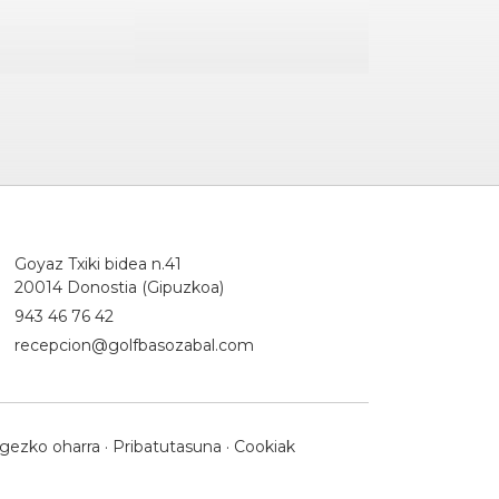
Goyaz Txiki bidea n.41
20014 Donostia (Gipuzkoa)
943 46 76 42
recepcion@golfbasozabal.com
gezko oharra
·
Pribatutasuna
·
Cookiak