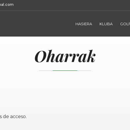
bal.com
HASIERA
KLUBA
GOLF
Oharrak
s de acceso.