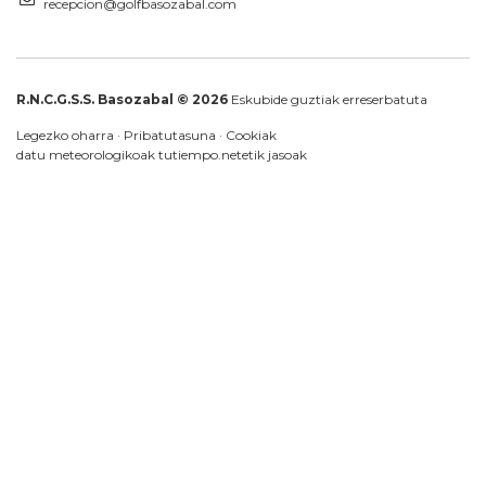
recepcion@golfbasozabal.com
R.N.C.G.S.S. Basozabal © 2026
Eskubide guztiak erreserbatuta
Legezko oharra
·
Pribatutasuna
·
Cookiak
datu meteorologikoak
tutiempo.net
etik jasoak