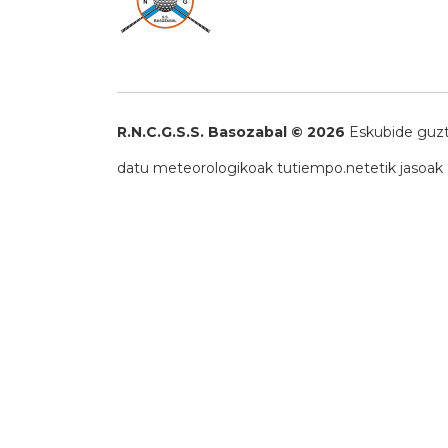
R.N.C.G.S.S. Basozabal © 2026
Eskubide guzt
datu meteorologikoak
tutiempo.net
etik jasoak