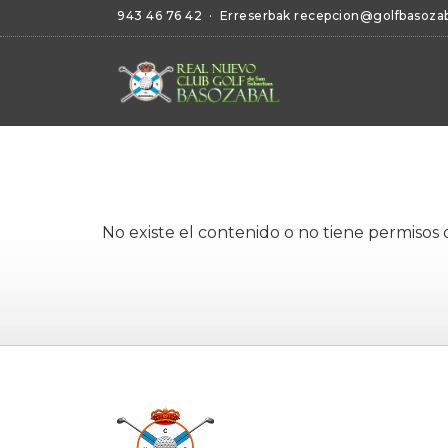
943 46 76 42
· Erreserbak
recepcion@golfbasoza
No existe el contenido o no tiene permisos 