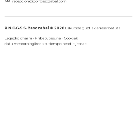
recepcion@golfbasozabal.com
R.N.C.G.S.S. Basozabal © 2026
Eskubide guztiak erreserbatuta
Legezko oharra
·
Pribatutasuna
·
Cookiak
datu meteorologikoak
tutiempo.net
etik jasoak