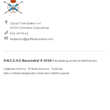
Goyaz Txiki bidea n.41
20014 Donostia (Gipuzkoa)
943 46 76 42
recepcion@golfbasozabal.com
R.N.C.G.S.S. Basozabal © 2026
Eskubide guztiak erreserbatuta
Legezko oharra
·
Pribatutasuna
·
Cookiak
datu meteorologikoak
tutiempo.net
etik jasoak