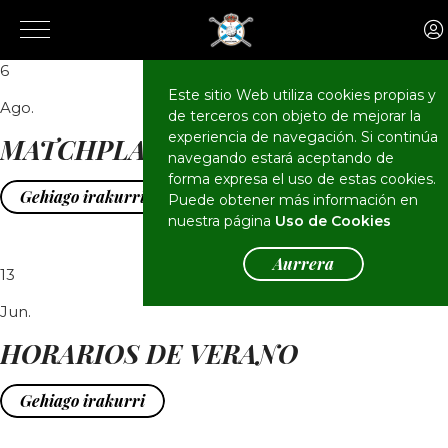
6
Este sitio Web utiliza cookies propias y
Ago.
de terceros con objeto de mejorar la
experiencia de navegación. Si continúa
MATCHPLAY GIPUZKOA - BIZKAIA
navegando estará aceptando de
forma expresa el uso de estas cookies.
Gehiago irakurri
Puede obtener más información en
nuestra página
Uso de Cookies
Aurrera
13
Jun.
HORARIOS DE VERANO
Gehiago irakurri