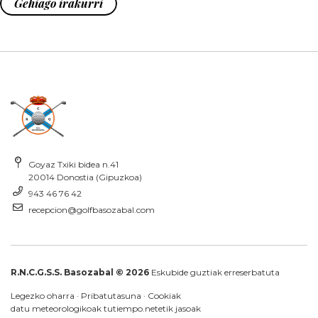
Gehiago irakurri
Goyaz Txiki bidea n.41
20014 Donostia (Gipuzkoa)
943 46 76 42
recepcion@golfbasozabal.com
R.N.C.G.S.S. Basozabal © 2026
Eskubide guztiak erreserbatuta
Legezko oharra
·
Pribatutasuna
·
Cookiak
datu meteorologikoak
tutiempo.net
etik jasoak