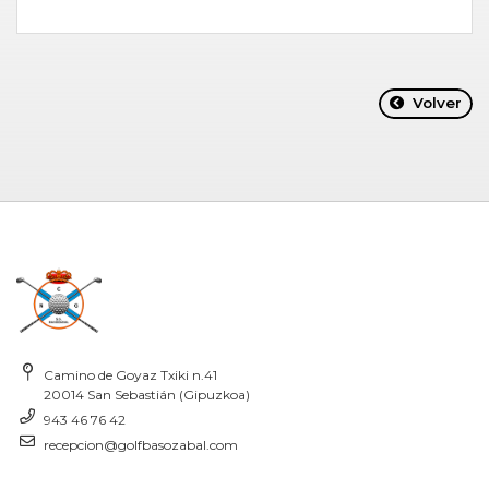
Volver
Camino de Goyaz Txiki n.41
20014 San Sebastián (Gipuzkoa)
943 46 76 42
recepcion@golfbasozabal.com