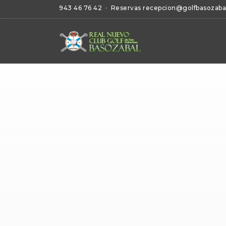
943 46 76 42
· Reservas
recepcion@golfbasozaba