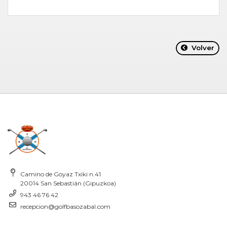
Volver
Camino de Goyaz Txiki n.41
20014 San Sebastián (Gipuzkoa)
943 46 76 42
recepcion@golfbasozabal.com