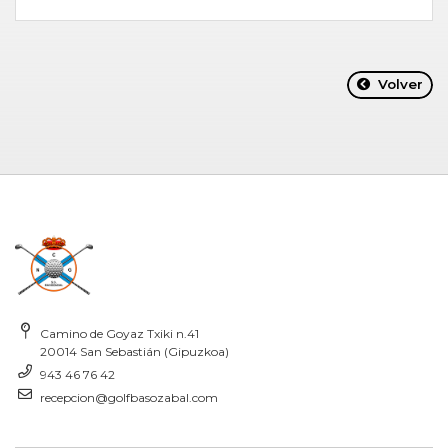
Volver
Camino de Goyaz Txiki n.41
20014 San Sebastián (Gipuzkoa)
943 46 76 42
recepcion@golfbasozabal.com