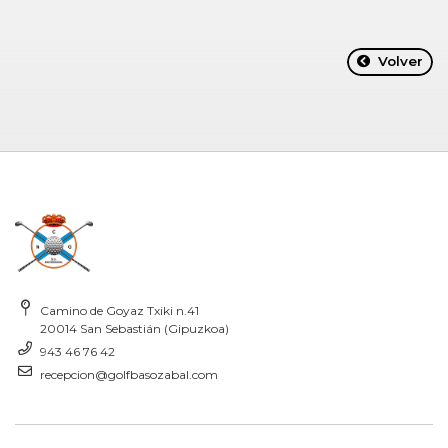
Volver
Camino de Goyaz Txiki n.41
20014 San Sebastián (Gipuzkoa)
943 46 76 42
recepcion@golfbasozabal.com