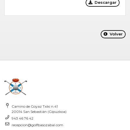
Descargar
Volver
Camino de Goyaz Txiki n.41
20014 San Sebastián (Gipuzkoa)
943 46 76 42
recepcion@golfbasozabal.com