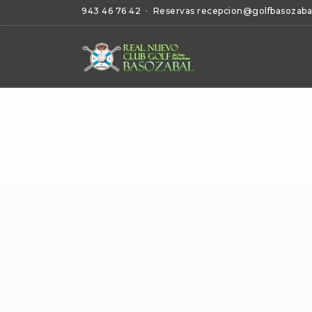
943 46 76 42
· Reservas
recepcion@golfbasozaba