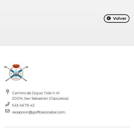
Volver
Camino de Goyaz Txiki n.41
20014 San Sebastián (Gipuzkoa)
943 46 76 42
recepcion@golfbasozabal.com