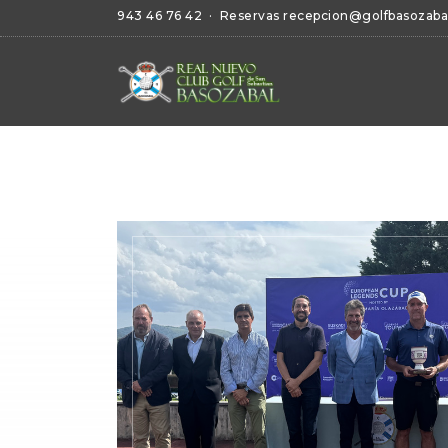
943 46 76 42
· Reservas
recepcion@golfbasozaba