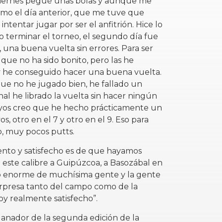
l viernes pegué unas bolas y aunque me
mo el día anterior, que me tuve que
intentar jugar por ser el anfitrión. Hice lo
 terminar el torneo, el segundo día fue
 una buena vuelta sin errores. Para ser
que no ha sido bonito, pero las he
 he conseguido hacer una buena vuelta.
ue no he jugado bien, he fallado un
al he librado la vuelta sin hacer ningún
oyos creo que he hecho prácticamente un
s, otro en el 7 y otro en el 9. Eso para
, muy pocos putts.
ento y satisfecho es de que hayamos
 este calibre a Guipúzcoa, a Basozábal en
zo enorme de muchísima gente y la gente
orpresa tanto del campo como de la
oy realmente satisfecho”.
ganador de la segunda edición de la