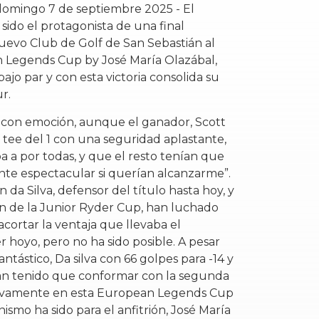
 domingo 7 de septiembre 2025 - El
sido el protagonista de una final
uevo Club de Golf de San Sebastián al
 Legends Cup by José María Olazábal,
ajo par y con esta victoria consolida su
r.
a con emoción, aunque el ganador, Scott
 tee del 1 con una seguridad aplastante,
a a por todas, y que el resto tenían que
te espectacular si querían alcanzarme”.
on da Silva, defensor del título hasta hoy, y
n de la Junior Ryder Cup, han luchado
acortar la ventaja que llevaba el
r hoyo, pero no ha sido posible. A pesar
ntástico, Da silva con 66 golpes para -14 y
han tenido que conformar con la segunda
ctivamente en esta European Legends Cup
ismo ha sido para el anfitrión, José María