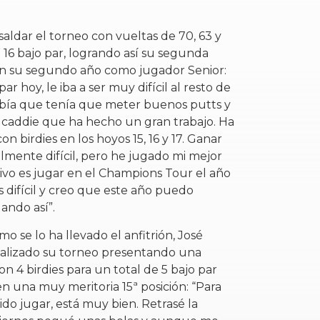
aldar el torneo con vueltas de 70, 63 y
 16 bajo par, logrando así su segunda
en su segundo año como jugador Senior:
par hoy, le iba a ser muy difícil al resto de
abía que tenía que meter buenos putts y
i caddie que ha hecho un gran trabajo. Ha
con birdies en los hoyos 15, 16 y 17. Ganar
almente difícil, pero he jugado mi mejor
etivo es jugar en el Champions Tour el año
 difícil y creo que este año puedo
gando así”.
o se lo ha llevado el anfitrión, José
nalizado su torneo presentando una
con 4 birdies para un total de 5 bajo par
en una muy meritoria 15ª posición: “Para
do jugar, está muy bien. Retrasé la