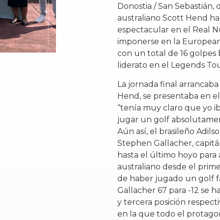
Donostia / San Sebastián,
australiano Scott Hend ha 
espectacular en el Real N
imponerse en la European
con un total de 16 golpes b
liderato en el Legends Tou
La jornada final arrancab
Hend, se presentaba en el
“tenía muy claro que yo ib
jugar un golf absolutamen
Aún así, el brasileño Adils
Stephen Gallacher, capitá
hasta el último hoyo para 
australiano desde el prime
de haber jugado un golf fa
Gallacher 67 para -12 se 
y tercera posición respe
en la que todo el protagon