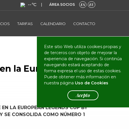
--ºC
|
ÁREA SOCIOS
ES
EU
ICIOS
TARIFAS
CALENDARIO
CONTACTO
El Club
Actualidad
Este sitio Web utiliza cookies propias y
de terceros con objeto de mejorar la
experiencia de navegación. Si continúa
navegando estará aceptando de
 en la European
forma expresa el uso de estas cookies.
Puede obtener más información en
nuestra página
Uso de Cookies
Acepto
 EN LA EUROPEAN LEGENDS CUP BY
 Y SE CONSOLIDA COMO NÚMERO 1