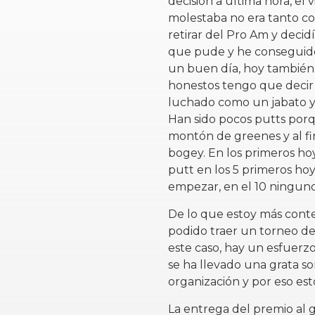
decisión a última hora, e
molestaba no era tanto co
retirar del Pro Am y decidí 
que pude y he conseguido
un buen día, hoy también,
honestos tengo que decir 
luchado como un jabato y
Han sido pocos putts porq
montón de greenes y al fin
bogey. En los primeros h
putt en los 5 primeros hoyo
empezar, en el 10 ninguno
De lo que estoy más cont
podido traer un torneo de
este caso, hay un esfuer
se ha llevado una grata s
organización y por eso est
La entrega del premio al 