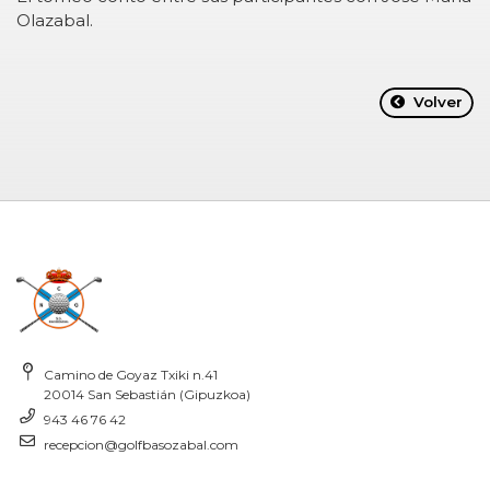
Olazabal.
Volver
Camino de Goyaz Txiki n.41
20014 San Sebastián (Gipuzkoa)
943 46 76 42
recepcion@golfbasozabal.com