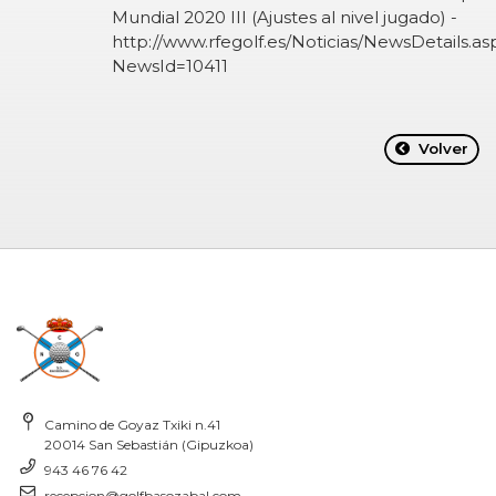
Mundial 2020 III (Ajustes al nivel jugado) -
http://www.rfegolf.es/Noticias/NewsDetails.as
NewsId=10411
Volver
Camino de Goyaz Txiki n.41
20014 San Sebastián (Gipuzkoa)
943 46 76 42
recepcion@golfbasozabal.com