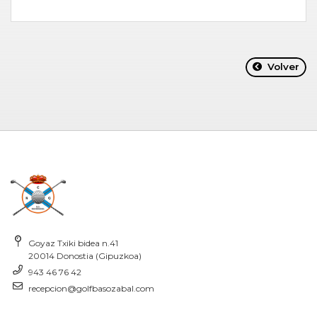
Volver
Goyaz Txiki bidea n.41
20014 Donostia (Gipuzkoa)
943 46 76 42
recepcion@golfbasozabal.com