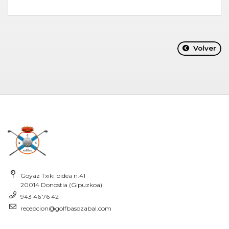
Volver
Goyaz Txiki bidea n.41
20014 Donostia (Gipuzkoa)
943 46 76 42
recepcion@golfbasozabal.com