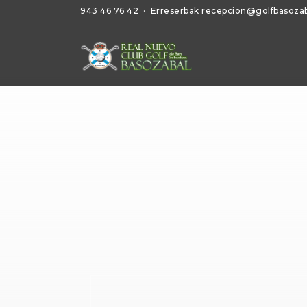
943 46 76 42
· Erreserbak
recepcion@golfbasoza