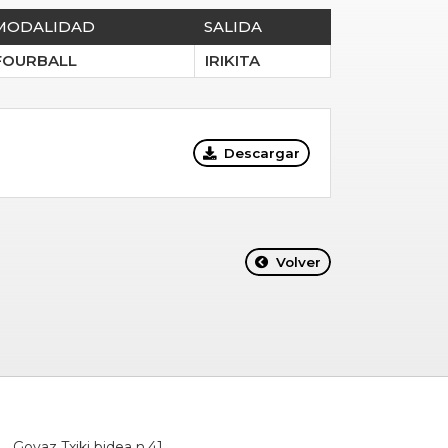
MODALIDAD
SALIDA
FOURBALL
IRIKITA
Descargar
Volver
Goyaz Txiki bidea n.41