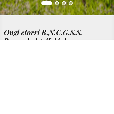
Ongi etorri R.N.C.G.S.S.
Basozabal golf-klubera
Ongi etorri zure aisialdiaz gozatzeko daukazun
aukerarik hoberenera ingurune pribilegiatuan eta
Donostiako erdigunetik minutu gutxira. Golfa,
gastronomia, padela eta tenisa, kanpoko
igerilekuak edo denda espezializatua dira gure
klubak eskaintzen dizkizun zerbitzuetako batzuk.
--ºC