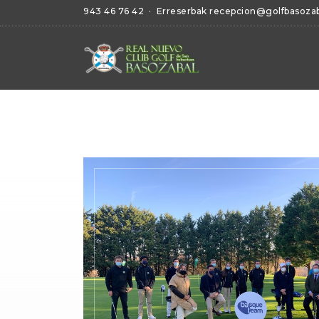
943 46 76 42
· Erreserbak
recepcion@golfbasoza