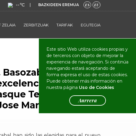
--ºC
|
BAZKIDEEN EREMUA
ES
EU
 ZELAIA
ZERBITZUAK
TARIFAK
EGUTEGIA
El Club
Actualidad
Este sitio Web utiliza cookies propias y
de terceros con objeto de mejorar la
experiencia de navegación. Si continúa
navegando estará aceptando de
S. Basozabal sede del
forma expresa el uso de estas cookies.
xcelencia de la
Puede obtener más información en
nuestra página
Uso de Cookies
sque Team y la FVG
Aurrera
Jose María Olazabal
zabal han sido las elegidas para el nuevo