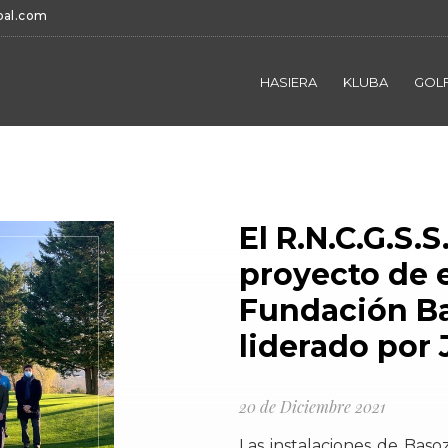
bal.com
HASIERA
KLUBA
GOLF
El R.N.C.G.S.
proyecto de e
Fundación Ba
liderado por 
20 de Diciembre 2021
Las instalaciones de Baso