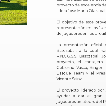
proyecto de excelencia d
lidera Jose María Olazabal
El objetivo de este proy
representación en los J
de jugadores en los circui
La presentación oficia
Basozabal, a la cual ha
R.N.C.G.S.S. Basozabal, J
proyecto, el consejero 
Gobierno Vasco, Bingen 
Basque Team y el Presi
Vicente Sainz.
El proyecto liderado por
ayudar a dar el gran s
jugadores amateurs del Pa