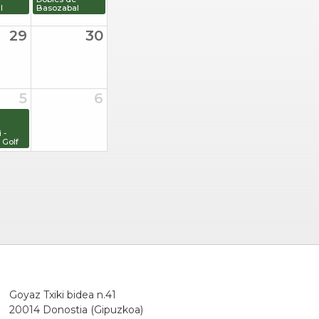
l
Basozabal
29
30
5
6
 -
Golf
Goyaz Txiki bidea n.41
20014 Donostia (Gipuzkoa)