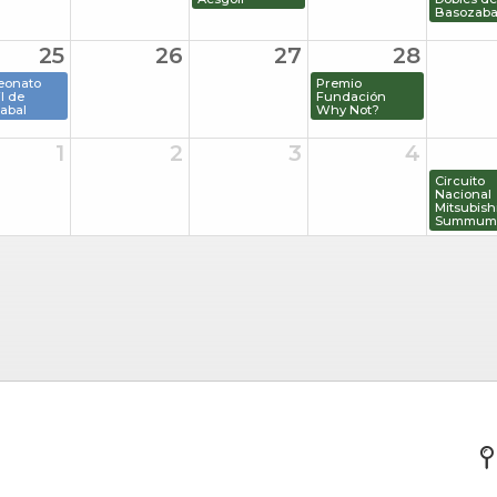
Basozaba
25
26
27
28
eonato
Premio
il de
Fundación
abal
Why Not?
1
2
3
4
Circuito
Nacional
Mitsubishi
Summum 