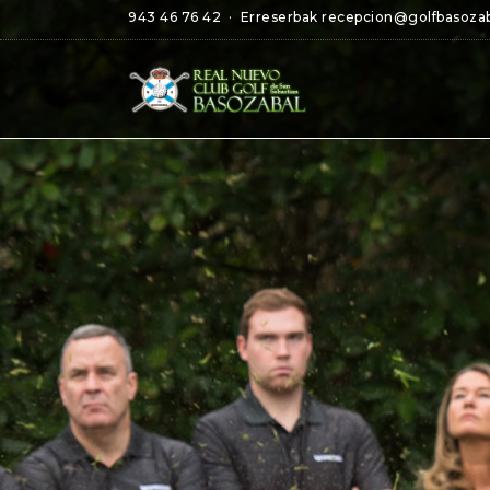
943 46 76 42
· Erreserbak
recepcion@golfbasoza