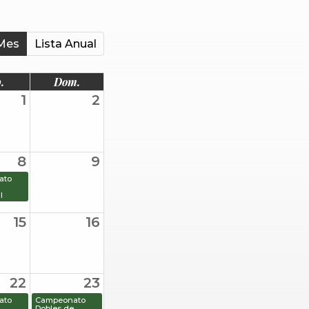
Mes
Lista Anual
.
Dom.
1
2
8
9
ato
l
15
16
22
23
ato
Campeonato
Dobles de