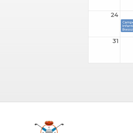
24
Camp
Infant
Basoz
31