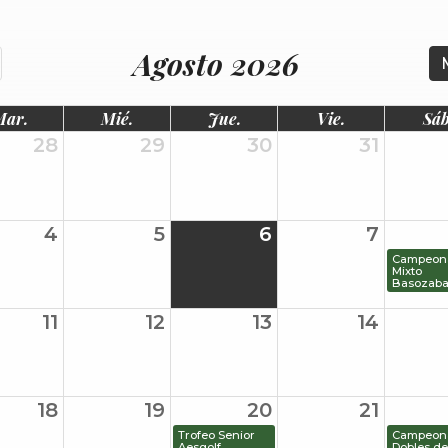
Agosto 2026
Mar.
Mié.
Jue.
Vie.
Sáb
28
29
30
31
4
5
6
7
Campeon
Mixto
Basozaba
11
12
13
14
18
19
20
21
Trofeo Senior
Campeon
Aesgolf
Dobles de