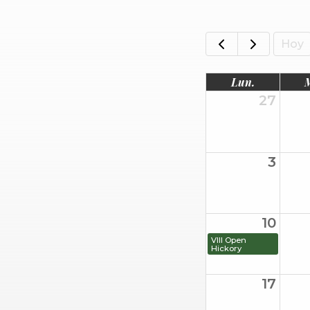
Hoy
Lun.
27
3
10
VIII Open
Hickory
17