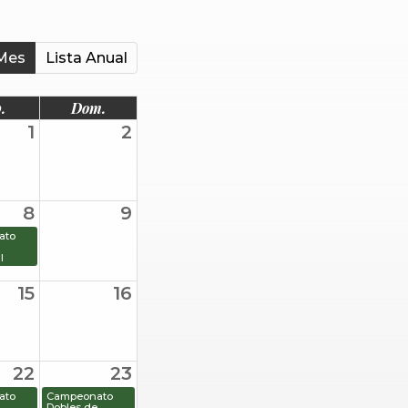
Mes
Lista Anual
.
Dom.
1
2
8
9
ato
l
15
16
22
23
ato
Campeonato
Dobles de