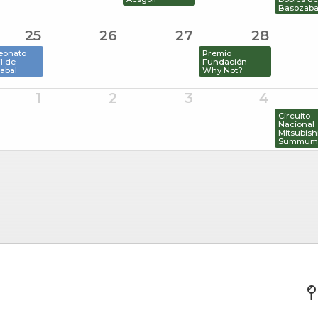
Basozaba
25
26
27
28
eonato
Premio
il de
Fundación
abal
Why Not?
1
2
3
4
Circuito
Nacional
Mitsubishi
Summum 