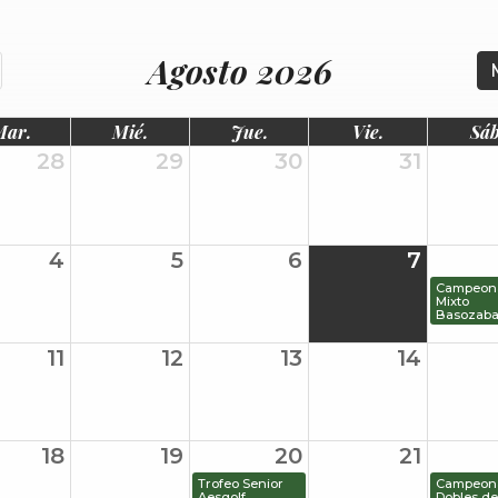
Agosto 2026
Mar.
Mié.
Jue.
Vie.
Sáb
28
29
30
31
4
5
6
7
Campeon
Mixto
Basozaba
11
12
13
14
18
19
20
21
Trofeo Senior
Campeon
Aesgolf
Dobles de