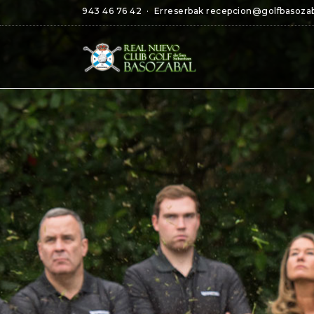
943 46 76 42
· Erreserbak
recepcion@golfbasoza