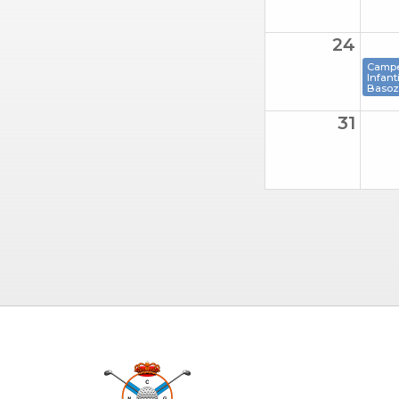
24
Camp
Infant
Basoz
31