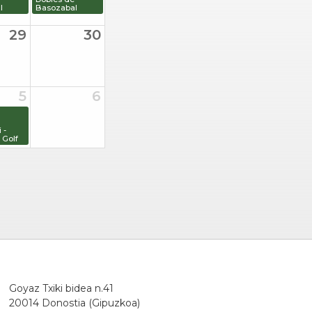
l
Basozabal
29
30
5
6
 -
Golf
Goyaz Txiki bidea n.41
20014 Donostia (Gipuzkoa)