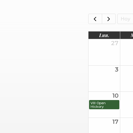
Hoy
Lun.
27
3
10
VIII Open
Hickory
17