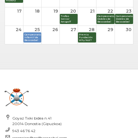
Hickory
17
18
19
20
21
22
23
Trofeo
Campeonato
Campeonato
Senior
Dobles de
Dobles de
Aesgolf
Basozabal
Basozabal
24
25
26
27
28
29
30
Campeonato
Premio
Infantil de
Fundación
Basozabal
Why Not?
31
1
2
3
4
5
6
Circuito
Nacional
Mitsubishi
- Summum
Golf
Goyaz Txiki bidea n.41
20014 Donostia (Gipuzkoa)
943 46 76 42
recepcion@golfbasozabal.com