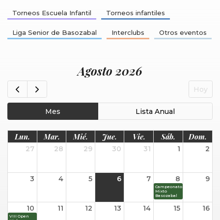
Torneos Escuela Infantil
Torneos infantiles
Liga Senior de Basozabal
Interclubs
Otros eventos
Agosto 2026
Hoy
Mes
Lista Anual
Lun.
Mar.
Mié.
Jue.
Vie.
Sáb.
Dom.
27
28
29
30
31
1
2
3
4
5
6
7
8
9
Campeonato
Mixto
Basozabal
10
11
12
13
14
15
16
VIII Open