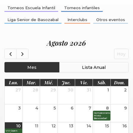
Torneos Escuela Infantil
Torneos infantiles
Liga Senior de Basozabal
Interclubs
Otros eventos
Agosto 2026
Hoy
Mes
Lista Anual
Lun.
Mar.
Mié.
Jue.
Vie.
Sáb.
Dom.
27
28
29
30
31
1
2
3
4
5
6
7
8
9
Campeonato
Mixto
Basozabal
10
11
12
13
14
15
16
VIII Open