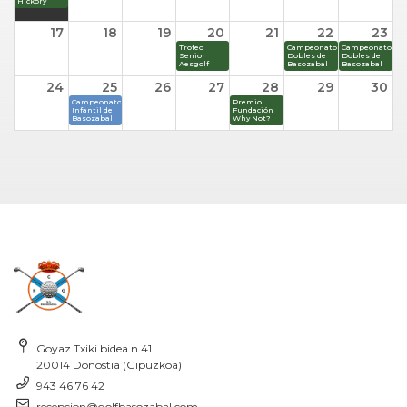
Hickory
17
18
19
20
21
22
23
Trofeo
Campeonato
Campeonato
Senior
Dobles de
Dobles de
Aesgolf
Basozabal
Basozabal
24
25
26
27
28
29
30
Campeonato
Premio
Infantil de
Fundación
Basozabal
Why Not?
31
1
2
3
4
5
6
Circuito
Nacional
Mitsubishi
- Summum
Golf
Goyaz Txiki bidea n.41
20014 Donostia (Gipuzkoa)
943 46 76 42
recepcion@golfbasozabal.com