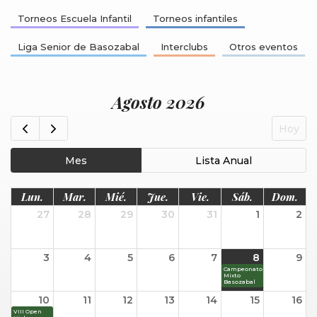
Torneos Escuela Infantil
Torneos infantiles
Liga Senior de Basozabal
Interclubs
Otros eventos
Agosto 2026
Hoy
Mes
Lista Anual
Lun.
Mar.
Mié.
Jue.
Vie.
Sáb.
Dom.
27
28
29
30
31
1
2
3
4
5
6
7
8
9
Campeonato
Mixto
Basozabal
10
11
12
13
14
15
16
VIII Open