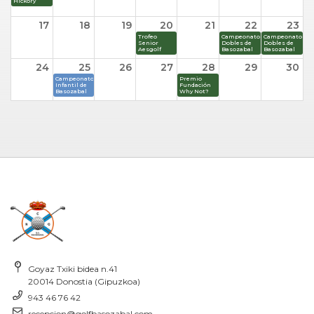
Hickory
17
18
19
20
21
22
23
Trofeo
Campeonato
Campeonato
Senior
Dobles de
Dobles de
Aesgolf
Basozabal
Basozabal
24
25
26
27
28
29
30
Campeonato
Premio
Infantil de
Fundación
Basozabal
Why Not?
31
1
2
3
4
5
6
Circuito
Nacional
Mitsubishi
- Summum
Golf
Goyaz Txiki bidea n.41
20014 Donostia (Gipuzkoa)
943 46 76 42
recepcion@golfbasozabal.com